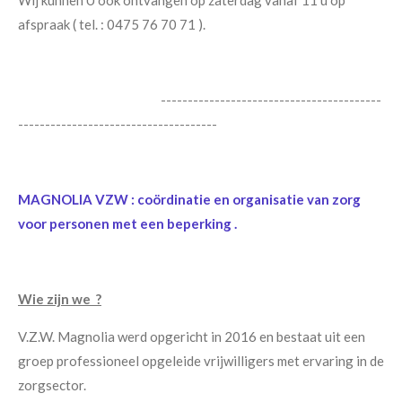
Wij kunnen U ook ontvangen op zaterdag vanaf 11 u op
afspraak ( tel. : 0475 76 70 71 ).
-----------------------------------------
-------------------------------------
MAGNOLIA VZW : coördinatie en organisatie van zorg
voor personen met een beperking .
Wie zijn we ?
V.Z.W. Magnolia werd opgericht in 2016 en bestaat uit een
groep professioneel opgeleide vrijwilligers met ervaring in de
zorgsector.