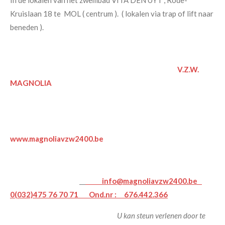
In de lokalen van het zwembad VITA DEN UYT , Rode-
Kruislaan 18 te MOL ( centrum ). ( lokalen via trap of lift naar
beneden ).
V.Z.W.
MAGNOLIA
www.magnoliavzw2400.be
info@magnoliavzw2400.be
0(032)475 76 70 71 Ond.nr : 676.442.366
U kan steun verlenen door te